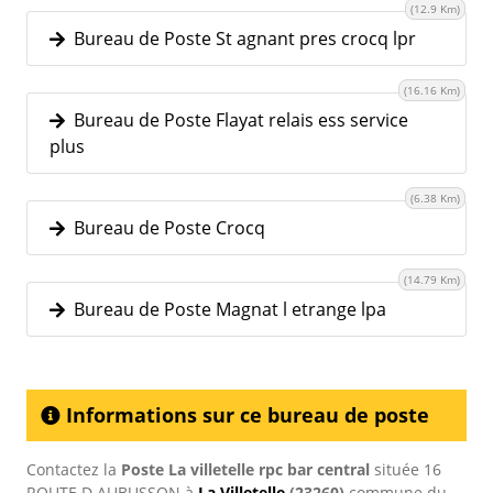
(12.9 Km)
Bureau de Poste St agnant pres crocq lpr
(16.16 Km)
Bureau de Poste Flayat relais ess service
plus
(6.38 Km)
Bureau de Poste Crocq
(14.79 Km)
Bureau de Poste Magnat l etrange lpa
Informations sur ce bureau de poste
Contactez la
Poste La villetelle rpc bar central
située 16
ROUTE D AUBUSSON à
La Villetelle
(23260)
commune du