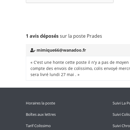
1 avis déposés
sur la poste Prades
mimique66@wanadoo.fr
« C'est une honte cette poste il n'y a pas de moyen 
compte des envois de colissimo, colis envoyé mercred
sera livré lundi 27 mai . »
Horaires la poste
Suivi La P
Boîtes aux lettres
Suivi Coli
Tarif Colissimo
Suivi Chr