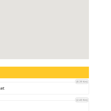
(8.39 Km)
set
(2.43 Km)