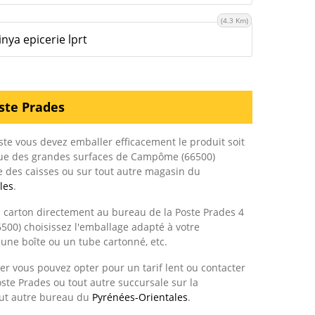
(4.3 Km)
ya epicerie lprt
ste Prades
ste vous devez emballer efficacement le produit soit
que des grandes surfaces de Campôme (66500)
ie des caisses ou sur tout autre magasin du
les
.
n carton directement au bureau de la Poste Prades 4
500) choisissez l'emballage adapté à votre
 une boîte ou un tube cartonné, etc.
r vous pouvez opter pour un tarif lent ou contacter
ste Prades ou tout autre succursale sur la
out autre bureau du
Pyrénées-Orientales
.