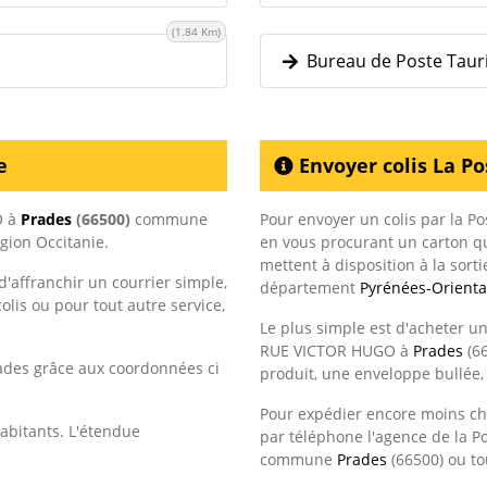
(1.84 Km)
Bureau de Poste Taurin
e
Envoyer colis La Po
O à
Prades
(66500)
commune
Pour envoyer un colis par la Po
égion Occitanie.
en vous procurant un carton 
mettent à disposition à la sort
'affranchir un courrier simple,
département
Pyrénées-Orienta
lis ou pour tout autre service,
Le plus simple est d'acheter u
RUE VICTOR HUGO à
Prades
(66
ades grâce aux coordonnées ci
produit, une enveloppe bullée,
Pour expédier encore moins che
abitants. L'étendue
par téléphone l'agence de la Po
commune
Prades
(66500) ou t