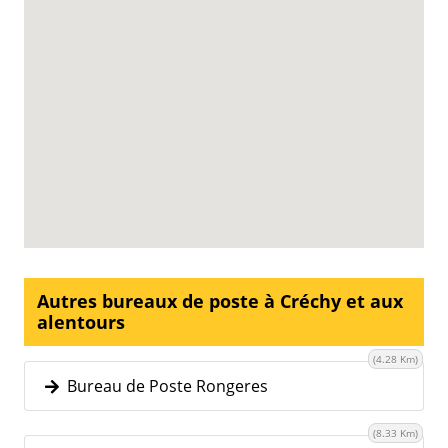
Autres bureaux de poste à Créchy et aux
alentours
(4.28 Km)
Bureau de Poste Rongeres
(8.33 Km)