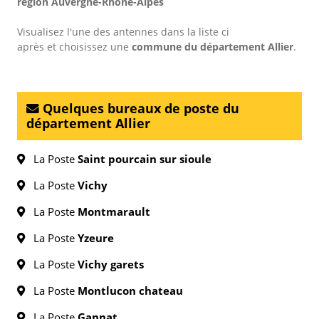
région Auvergne-Rhône-Alpes
Visualisez l'une des antennes dans la liste ci
après et choisissez une
commune du département Allier
.
Quelques bureaux de poste du
département Allier
La Poste
Saint pourcain sur sioule
La Poste
Vichy
La Poste
Montmarault
La Poste
Yzeure
La Poste
Vichy garets
La Poste
Montlucon chateau
La Poste
Gannat