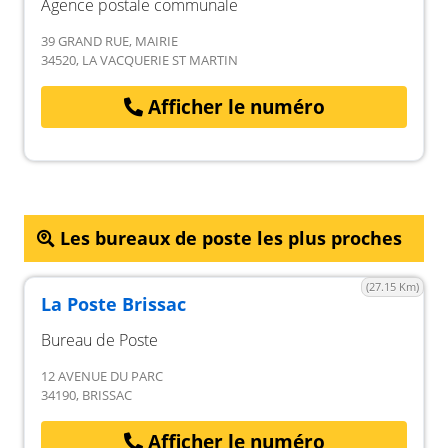
Agence postale communale
39 GRAND RUE, MAIRIE
34520, LA VACQUERIE ST MARTIN
Afficher le numéro
Les bureaux de poste les plus proches
(27.15 Km)
La Poste Brissac
Bureau de Poste
12 AVENUE DU PARC
34190, BRISSAC
Afficher le numéro