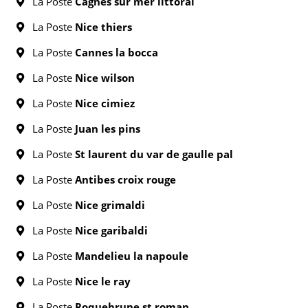
La Poste
Cagnes sur mer littoral
La Poste
Nice thiers
La Poste
Cannes la bocca
La Poste
Nice wilson
La Poste
Nice cimiez
La Poste
Juan les pins
La Poste
St laurent du var de gaulle pal
La Poste
Antibes croix rouge
La Poste
Nice grimaldi
La Poste
Nice garibaldi
La Poste
Mandelieu la napoule
La Poste
Nice le ray
La Poste
Roquebrune st roman