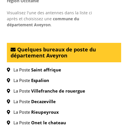
région Occitanie
Visualisez l'une des antennes dans la liste ci
après et choisissez une
commune du
département Aveyron
.
Quelques bureaux de poste du
département Aveyron
La Poste
Saint affrique
La Poste
Espalion
La Poste
Villefranche de rouergue
La Poste
Decazeville
La Poste
Rieupeyroux
La Poste
Onet le chateau