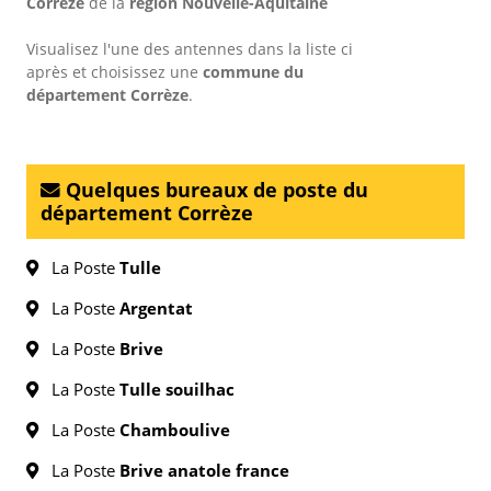
Corrèze
de la
région Nouvelle-Aquitaine
Visualisez l'une des antennes dans la liste ci
après et choisissez une
commune du
département Corrèze
.
Quelques bureaux de poste du
département Corrèze
La Poste
Tulle
La Poste
Argentat
La Poste
Brive
La Poste
Tulle souilhac
La Poste
Chamboulive
La Poste
Brive anatole france