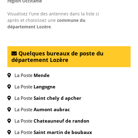
région Occitanie
Visualisez l'une des antennes dans la liste ci
après et choisissez une
commune du
département Lozère
.
Quelques bureaux de poste du
département Lozère
La Poste
Mende
La Poste
Langogne
La Poste
Saint chely d apcher
La Poste
Aumont aubrac
La Poste
Chateauneuf de randon
La Poste
Saint martin de boubaux