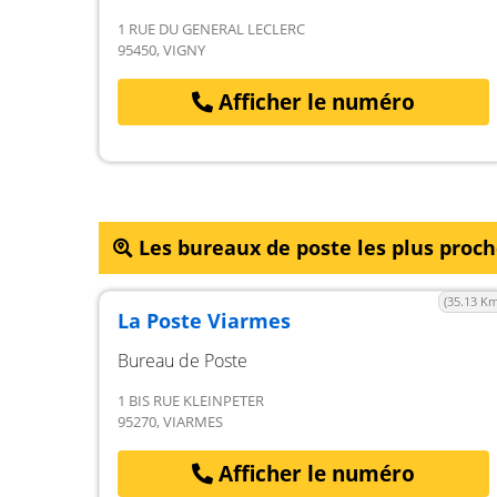
1 RUE DU GENERAL LECLERC
95450, VIGNY
Afficher le numéro
Les bureaux de poste les plus proc
(35.13 Km
La Poste Viarmes
Bureau de Poste
1 BIS RUE KLEINPETER
95270, VIARMES
Afficher le numéro