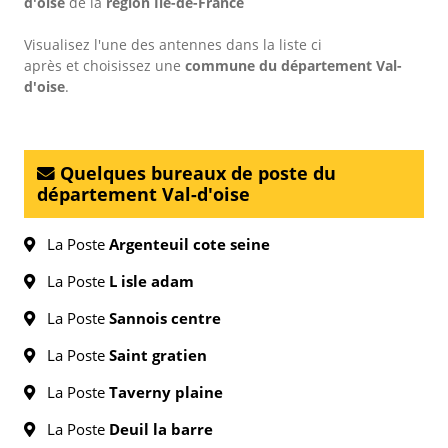
d'oise
de la
région Île-de-France
Visualisez l'une des antennes dans la liste ci
après et choisissez une
commune du département Val-
d'oise
.
Quelques bureaux de poste du
département Val-d'oise
La Poste
Argenteuil cote seine
La Poste
L isle adam
La Poste
Sannois centre
La Poste
Saint gratien
La Poste
Taverny plaine
La Poste
Deuil la barre