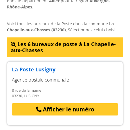
dans le département
Allier
pour
la région
Auvergne-
Rhône-Alpes.
Voici tous les bureaux de la Poste dans la commune
La
Chapelle-aux-Chasses (03230)
, Sélectionnez celui choisi.
Les 6 bureaux de poste à La Chapelle-
aux-Chasses
La Poste Lusigny
Agence postale communale
8 rue de la mairie
03230, LUSIGNY
Afficher le numéro