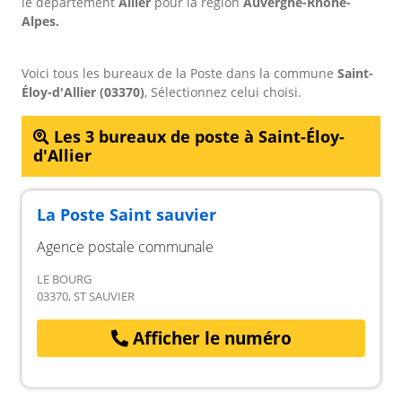
le département
Allier
pour
la région
Auvergne-Rhône-
Alpes.
Voici tous les bureaux de la Poste dans la commune
Saint-
Éloy-d'Allier (03370)
, Sélectionnez celui choisi.
Les 3 bureaux de poste à Saint-Éloy-
d'Allier
La Poste Saint sauvier
Agence postale communale
LE BOURG
03370, ST SAUVIER
Afficher le numéro